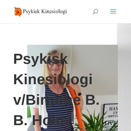
Psykisk
Kinesiologi
v/Birgithe B.
B. Holm