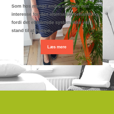
Som hos mange andre startede min
interesse for den alternative behandling,
fordi det etablerede system ikke var i
stand til at hjælpe..
Læs mere