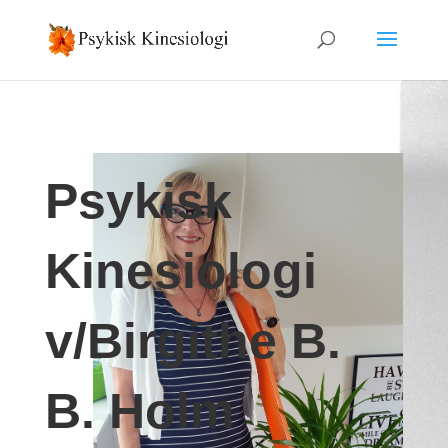
Psykisk
Kinesiologi
v/Birgithe B.
B. Holm