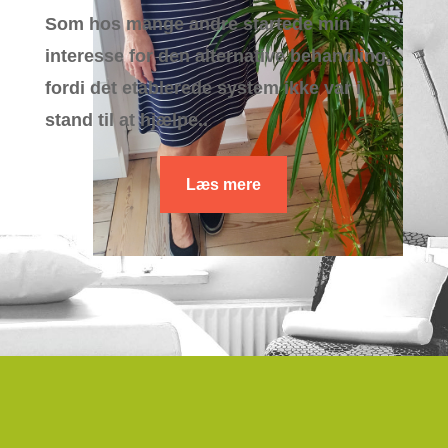
Som hos mange andre startede min
interesse for den alternative behandling,
fordi det etablerede system ikke var i
stand til at hjælpe..
Læs mere