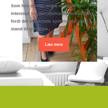
Som hos mange andre startede min
interesse for den alternative behandling,
fordi det etablerede system ikke var i
stand til at hjælpe..
Læs mere