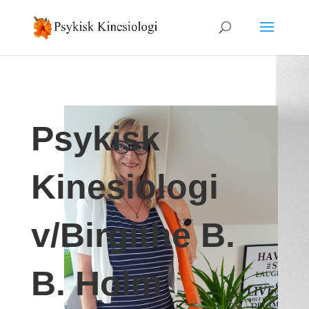
Psykisk
Kinesiologi
v/Birgithe B.
B. Holm