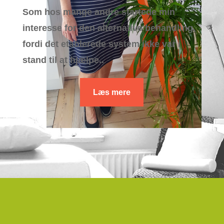
Som hos mange andre startede min
interesse for den alternative behandling,
fordi det etablerede system ikke var i
stand til at hjælpe..
Læs mere