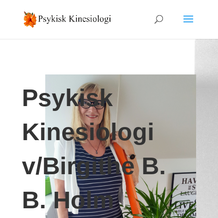
Psykisk
Kinesiologi
v/Birgithe B.
B. Holm