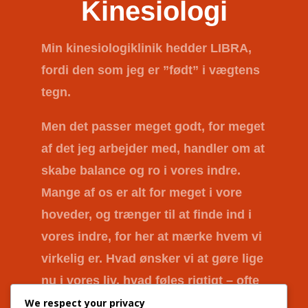
Kinesiologi
Min kinesiologiklinik hedder
LIBRA
,
fordi den som jeg er ”født” i vægtens
tegn.
Men det passer meget godt, for meget
af det jeg arbejder med, handler om at
skabe balance og ro i vores indre.
Mange af os er alt for meget i vore
hoveder, og trænger til at finde ind i
vores indre, for her at mærke hvem vi
virkelig er. Hvad ønsker vi at gøre lige
nu i vores liv, hvad føles rigtigt – ofte
er svaret der, men vi lytter ikke efter.
We respect your privacy