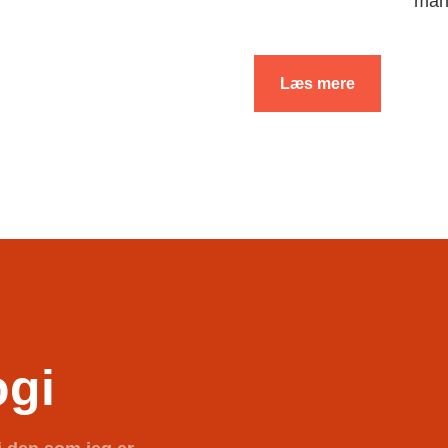
man
Læs mere
ogi