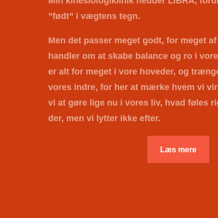
Min kinesiologiklinik hedder
LIBRA
, for
”født” i vægtens tegn.
Men det passer meget godt, for meget af 
handler om at skabe balance og ro i vore
er alt for meget i vore hoveder, og trænger
vores indre, for her at mærke hvem vi vir
vi at gøre lige nu i vores liv, hvad føles ri
der, men vi lytter ikke efter.
Læs mere