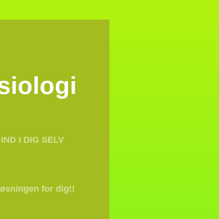
siologi
IND I DIG SELV
øsningen for dig!!