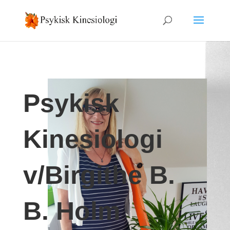
Psykisk
Kinesiologi
v/Birgithe B.
B. Holm