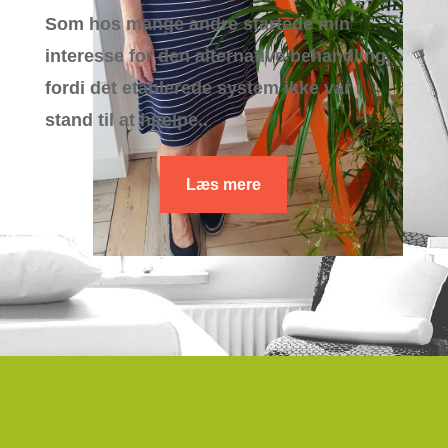
Som hos mange andre startede min
interesse for den alternative behandling,
fordi det etablerede system ikke var i
stand til at hjælpe..
Læs mere