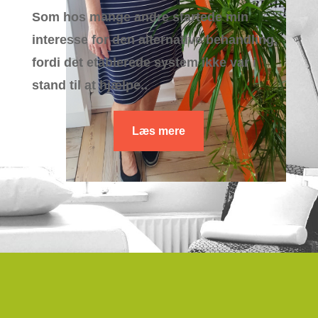
Som hos mange andre startede min
interesse for den alternative behandling,
fordi det etablerede system ikke var i
stand til at hjælpe..
Læs mere