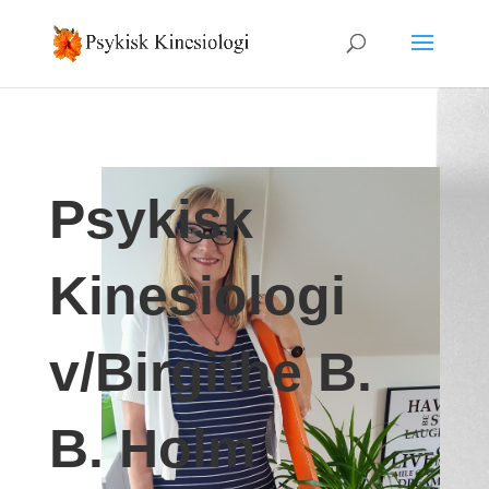
Psykisk
Kinesiologi
v/Birgithe B.
B. Holm