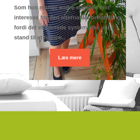
Som hos mange andre startede min
interesse for den alternative behandling,
fordi det etablerede system ikke var i
stand til at hjælpe..
Læs mere