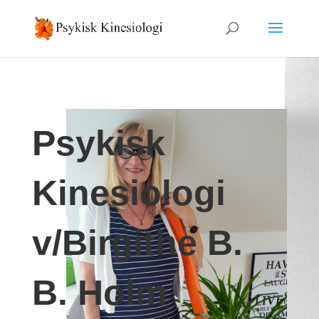
Psykisk
Kinesiologi
v/Birgithe B.
B. Holm