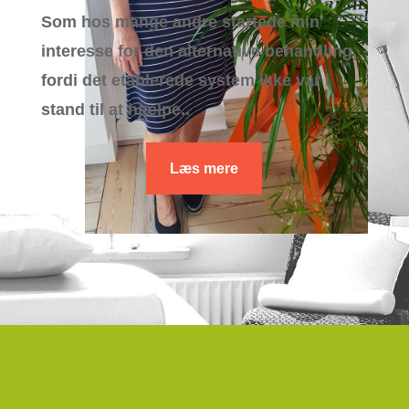
Som hos mange andre startede min
interesse for den alternative behandling,
fordi det etablerede system ikke var i
stand til at hjælpe..
Læs mere