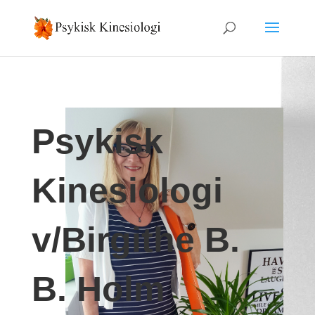
Psykisk
Kinesiologi
v/Birgithe B.
B. Holm