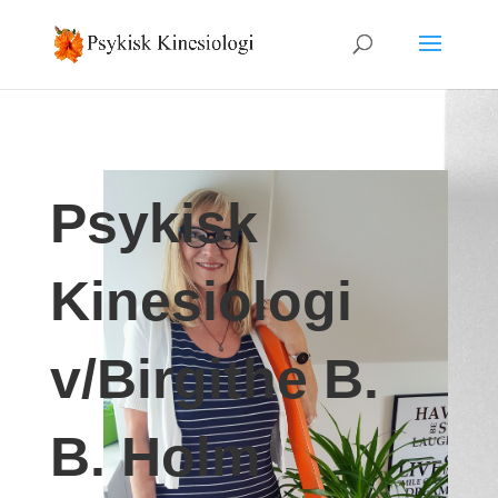
Psykisk
Kinesiologi
v/Birgithe B.
B. Holm