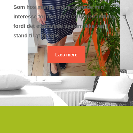
Som hos mange andre startede min
interesse for den alternative behandling,
fordi det etablerede system ikke var i
stand til at hjælpe..
Læs mere