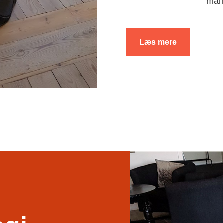
man
Læs mere