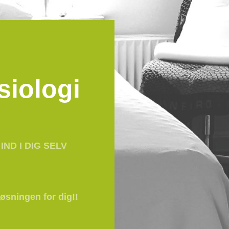
siologi
IND I DIG SELV
øsningen for dig!!