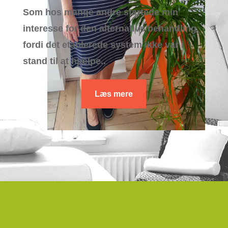
Som hos mange andre startede min
interesse for den alternative behandling,
fordi det etablerede system ikke var i
stand til at hjælpe..
Læs mere