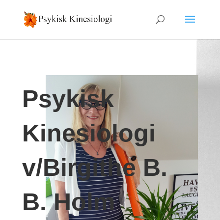
Psykisk
Kinesiologi
v/Birgithe B.
B. Holm