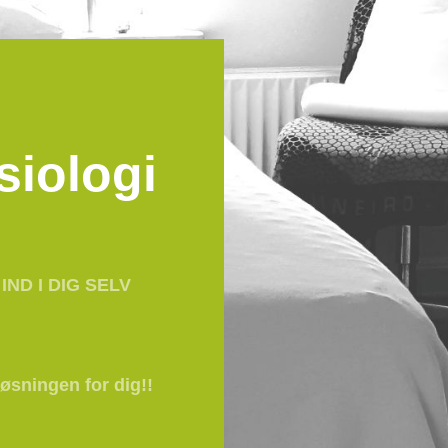
siologi
IND I DIG SELV
øsningen for dig!!