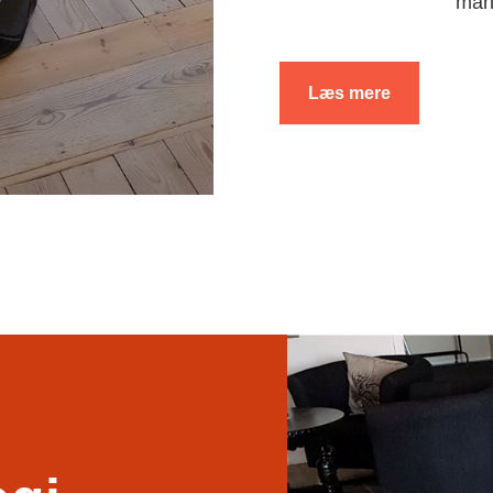
man
Læs mere