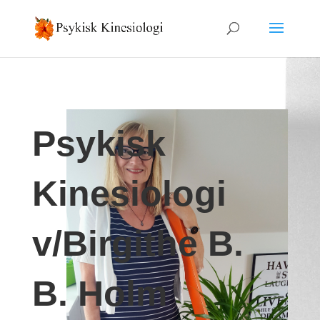
Psykisk
Kinesiologi
v/Birgithe B.
B. Holm