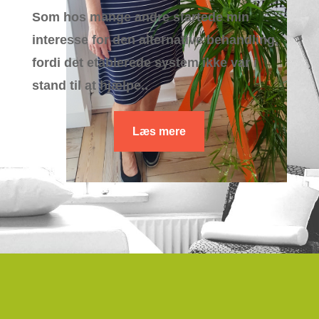
Som hos mange andre startede min
interesse for den alternative behandling,
fordi det etablerede system ikke var i
stand til at hjælpe..
Læs mere