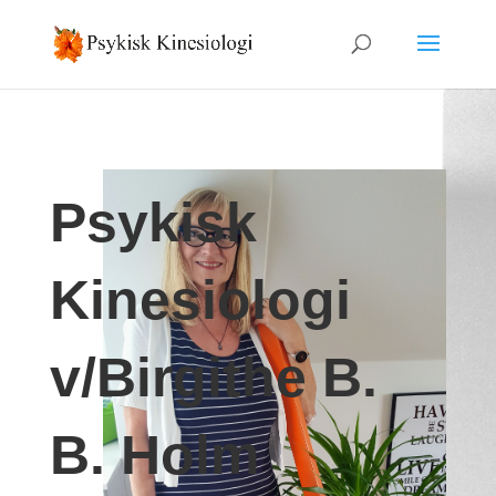
Psykisk
Kinesiologi
v/Birgithe B.
B. Holm