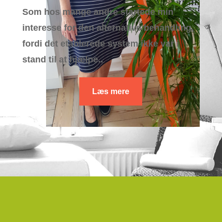
Som hos mange andre startede min
interesse for den alternative behandling,
fordi det etablerede system ikke var i
stand til at hjælpe..
Læs mere