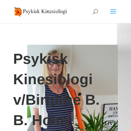
Psykisk
Kinesiologi
v/Birgithe B.
B. Holm