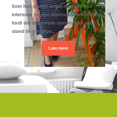
Som hos mange andre startede min
interesse for den alternative behandling,
fordi det etablerede system ikke var i
stand til at hjælpe..
Læs mere