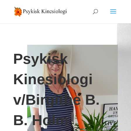
Psykisk
Kinesiologi
v/Birgithe B.
B. Holm