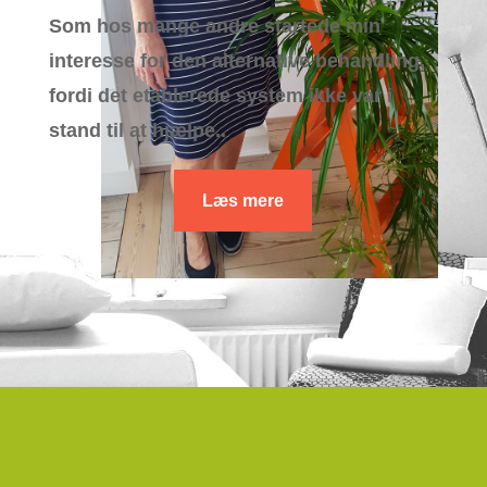
Som hos mange andre startede min
interesse for den alternative behandling,
fordi det etablerede system ikke var i
stand til at hjælpe..
Læs mere