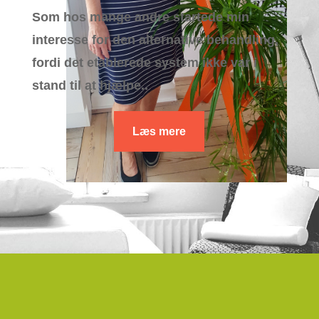
Som hos mange andre startede min
interesse for den alternative behandling,
fordi det etablerede system ikke var i
stand til at hjælpe..
Læs mere