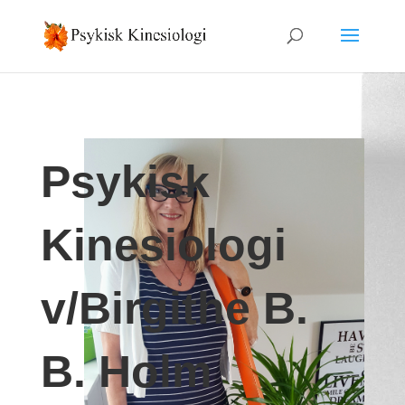
Psykisk
Kinesiologi
v/Birgithe B.
B. Holm