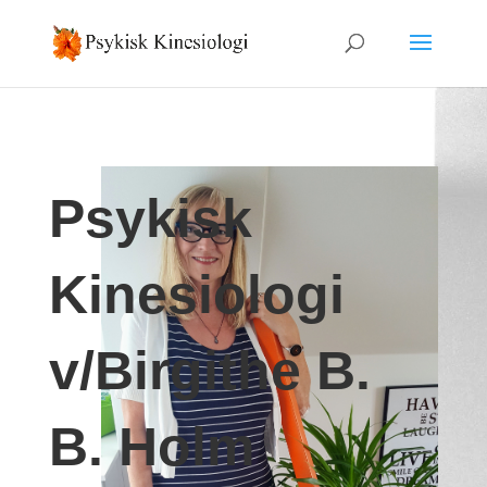
Psykisk
Kinesiologi
v/Birgithe B.
B. Holm