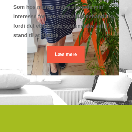
Som hos mange andre startede min
interesse for den alternative behandling,
fordi det etablerede system ikke var i
stand til at hjælpe..
Læs mere