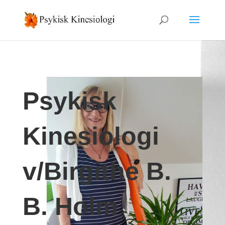
Psykisk
Kinesiologi
v/Birgithe B.
B. Holm