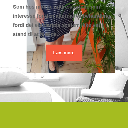
Som hos mange andre startede min
interesse for den alternative behandling,
fordi det etablerede system ikke var i
stand til at hjælpe..
Læs mere