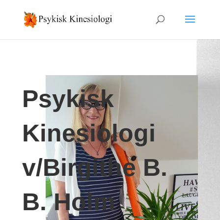
Psykisk
Kinesiologi
v/Birgithe B.
B. Holm