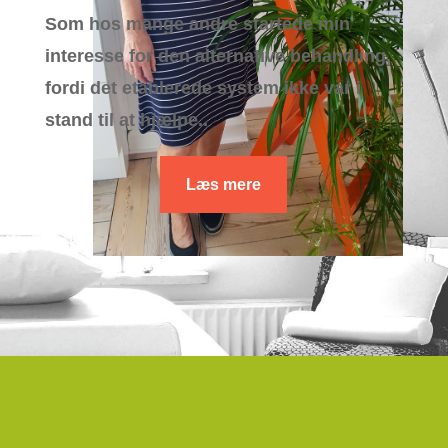
Som hos mange andre startede min
interesse for den alternative behandling,
fordi det etablerede system ikke var i
stand til at hjælpe..
Læs mere