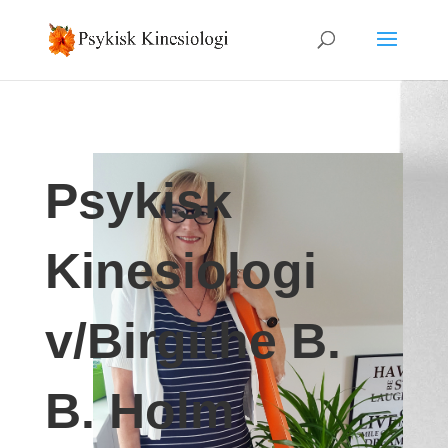
Psykisk
Kinesiologi
v/Birgithe B.
B. Holm