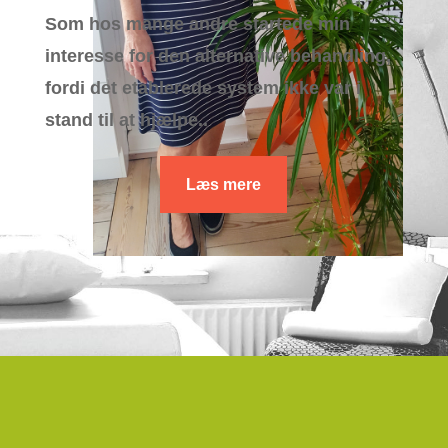
Som hos mange andre startede min
interesse for den alternative behandling,
fordi det etablerede system ikke var i
stand til at hjælpe..
Læs mere