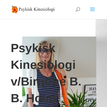
Psykisk
Kinesiologi
v/Birgithe B.
B. Holm