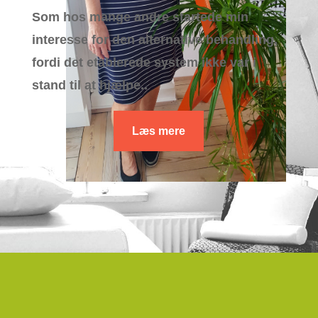
Som hos mange andre startede min
interesse for den alternative behandling,
fordi det etablerede system ikke var i
stand til at hjælpe..
Læs mere