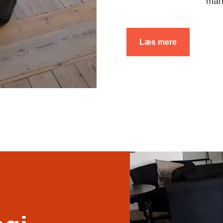
man
Læs mere