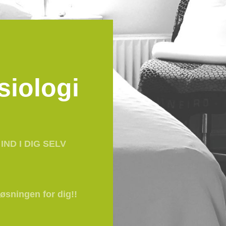
siologi
IND I DIG SELV
øsningen for dig!!