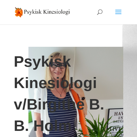
Psykisk
Kinesiologi
v/Birgithe B.
B. Holm