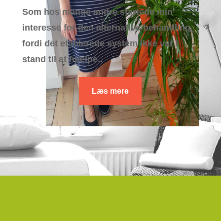
Som hos mange andre startede min
interesse for den alternative behandling,
fordi det etablerede system ikke var i
stand til at hjælpe..
Læs mere