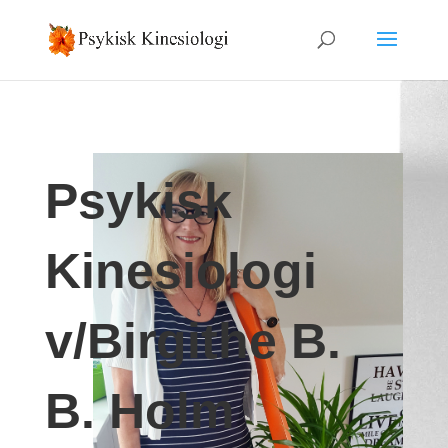
Psykisk
Kinesiologi
v/Birgithe B.
B. Holm