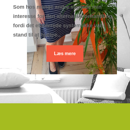
Som hos mange andre startede min
interesse for den alternative behandling,
fordi det etablerede system ikke var i
stand til at hjælpe..
Læs mere