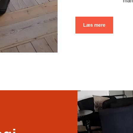
man
Læs mere