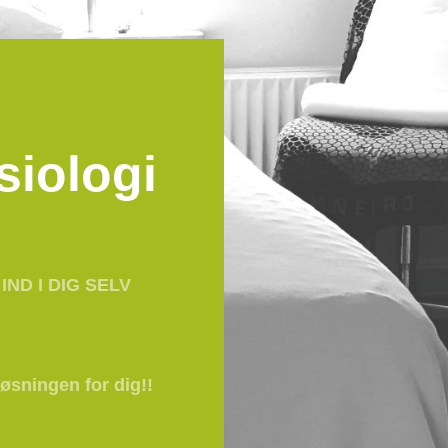
siologi
IND I DIG SELV
øsningen for dig!!