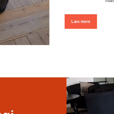
man
Læs mere