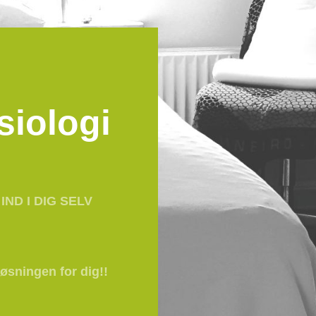
siologi
IND I DIG SELV
øsningen for dig!!