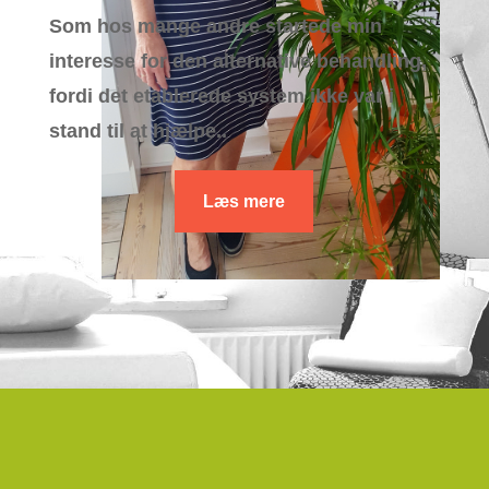
Som hos mange andre startede min
interesse for den alternative behandling,
fordi det etablerede system ikke var i
stand til at hjælpe..
Læs mere