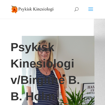
Psykisk
Kinesiologi
v/Birgithe B.
B. Holm