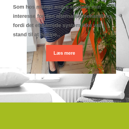
Som hos mange andre startede min
interesse for den alternative behandling,
fordi det etablerede system ikke var i
stand til at hjælpe..
Læs mere