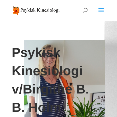
Psykisk
Kinesiologi
v/Birgithe B.
B. Holm