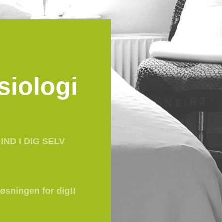
siologi
IND I DIG SELV
øsningen for dig!!