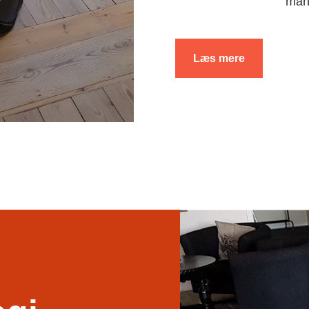
man
Læs mere