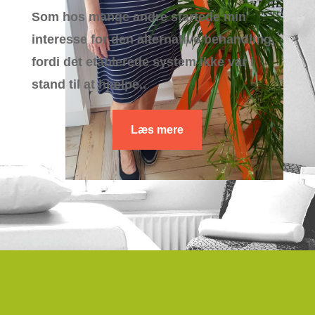
Som hos mange andre startede min
interesse for den alternative behandling,
fordi det etablerede system ikke var i
stand til at hjælpe..
Læs mere