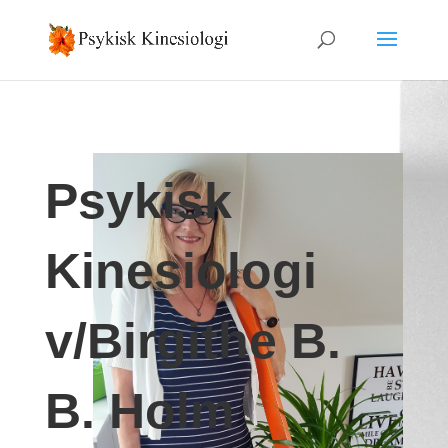
Psykisk
Kinesiologi
v/Birgithe B.
B. Holm