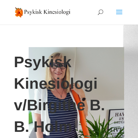
Psykisk
Kinesiologi
v/Birgithe B.
B. Holm