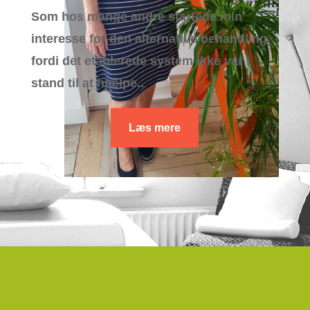
Som hos mange andre startede min
interesse for den alternative behandling,
fordi det etablerede system ikke var i
stand til at hjælpe..
Læs mere