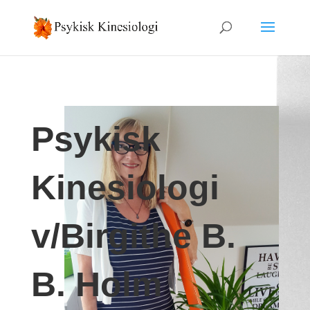
Psykisk
Kinesiologi
v/Birgithe B.
B. Holm