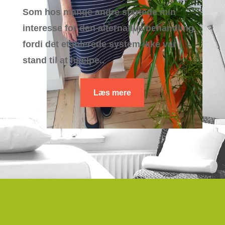
Som hos mange andre startede min
interesse for den alternative behandling,
fordi det etablerede system ikke var i
stand til at hjælpe..
Læs mere